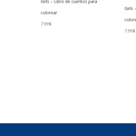
Girls – Libro de cuentos para
Girls
colorear
color
7.99
$
7.99
$