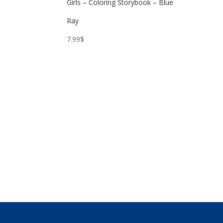
Girls – Coloring Storybook – Blue
Ray
7.99
$