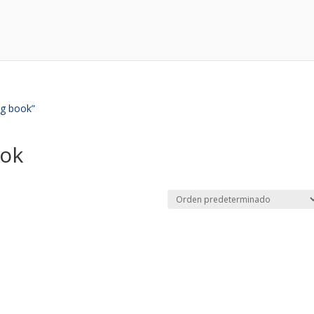
ng book”
ook