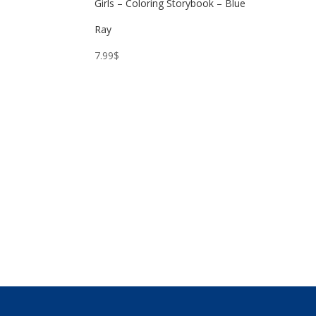
Girls – Coloring Storybook – Blue
Ray
7.99
$