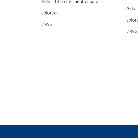
Girls – Libro de cuentos para
Girls
colorear
color
7.99
$
7.99
$